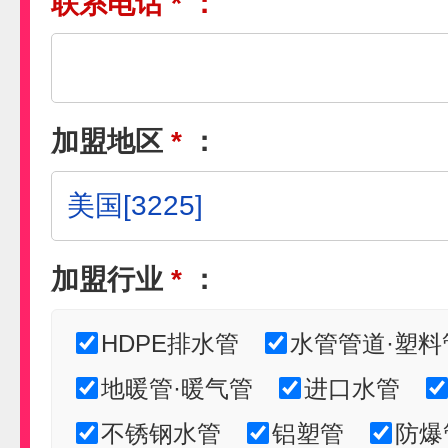
联系电话
*
：
加盟地区
*
：
鑫百泽
加盟行业
*
：
预算参考：
10~30万元
电话：
暂无
HDPE排水管
水管管道·塑料
申请加盟
地暖管·暖气管
进口水管
不锈钢水管
铝塑管
防爆