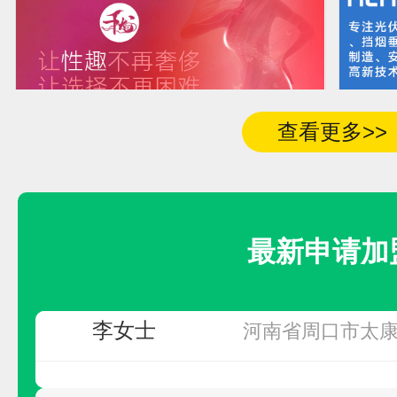
陈
辽宁省大连市西
侯先生
无
查看更多>>
李女士
河南省周口市西
千尤
预算参考：
5~30万元
最新申请加
电话：
暂无
李女士
河南省周口市西
申请加盟
李女士
河南省周口市太