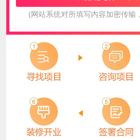
(网站系统对所填写内容加密传输
旭峰通风
联系人
加盟地区
预算参考：
20~40万元
电话：
13328311038
先生
北京市市辖区海
申请加盟
青海省黄南藏族自
宋超
同仁市