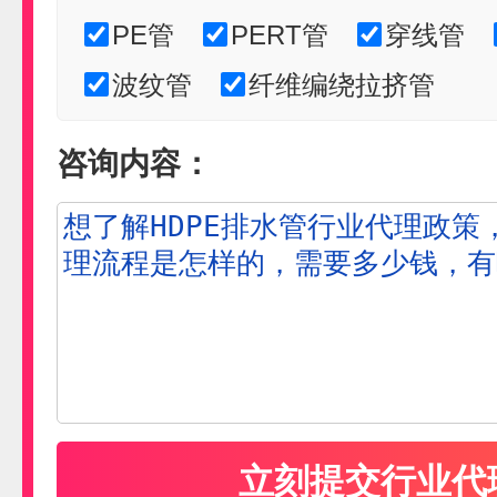
PE管
PERT管
穿线管
波纹管
纤维编绕拉挤管
咨询内容：
孚韦F&W
预算参考：
5~20万元
电话：
021-52955561
申请加盟