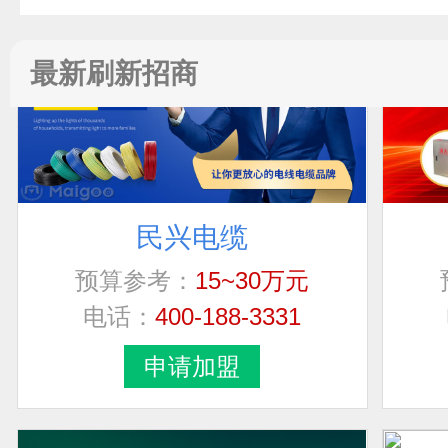
先生
无
最新刷新招商
先生
福建省漳州市
先生
福建省莆田市荔
民兴电缆
刘生
预算参考：
15~30万元
广东省广州市天
电话：
400-188-3331
女士
河南省郑州市中
申请加盟
夏红兵
江苏省无锡市