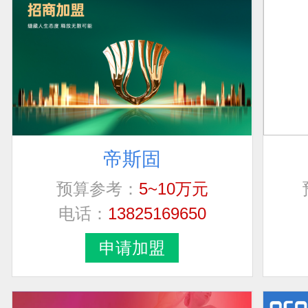
周
无
罗小姐
北京市市辖区大
潘构
河南省濮阳市
帝斯固
潘构
河南省濮阳市
预算参考：
5~10万元
杨
浙江省嘉兴市
电话：
13825169650
申请加盟
杨
浙江省嘉兴市
杨
浙江省嘉兴市