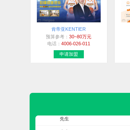
肯帝亚KENTIER
预算参考：
30~80万元
联系人
电话：
4006-026-011
房
申请加盟
莫女士
先生
宋超
先生
先生
贝迪铝材BAYDEE
预算参考：
15~30万元
先生
电话：
暂无