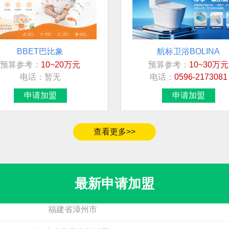
BBET巴比象
航标卫浴BOLINA
预算参考：
10~20万元
预算参考：
10~30万元
加盟地区
电话：
暂无
电话：
0596-2173081
河南省商丘市永城市
申请加盟
申请加盟
广西
北京市市辖区海淀区
查看更多>>
青海省黄南藏族自治州同仁市
无
最新申请加盟
福建省漳州市
麦德威MDW
德励石
预算参考：
15~30万元
预算参考：
15~30万元
福建省莆田市荔城区
电话：
暂无
电话：
暂无