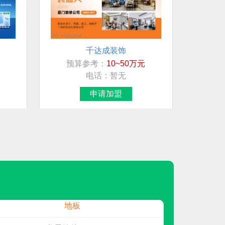
千达成装饰
预算参考：
10~50万元
想加盟行业/品牌
电话：
暂无
民兴电缆
申请加盟
白酒
地板
智能马桶
展示柜
地板
拓展伟业
预算参考：
20~40万元
龙星管件LXGJ
电话：
暂无