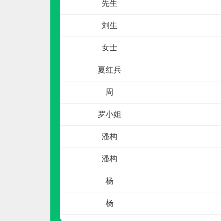
申请加盟
刘生
女士
夏红兵
周
罗小姐
小鹿妈妈SuperDeer
潘构
预算参考：
10~20万元
潘构
电话：
400-071-1118
申请加盟
杨
杨
杨