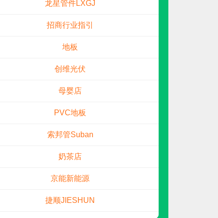
申请加盟
招商行业指引
地板
创维光伏
母婴店
PVC地板
索邦管Suban
高通阀门GTVF
预算参考：
15~30万元
奶茶店
电话：
暂无
申请加盟
京能新能源
捷顺JIESHUN
驴充充