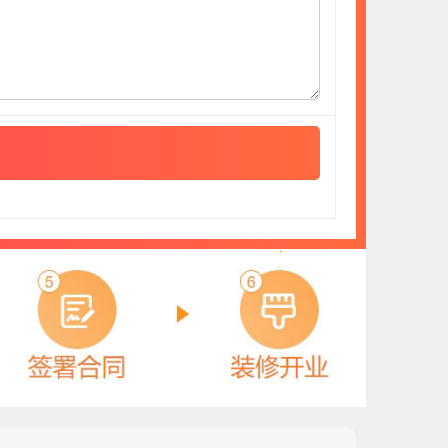
高通阀门GTVF
预算参考：
15~30万元
电话：
暂无
申请加盟