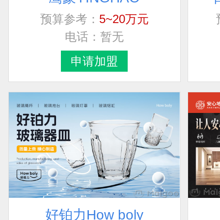
预算参考：
5~20万元
电话：
暂无
申请加盟
好铂力How boly