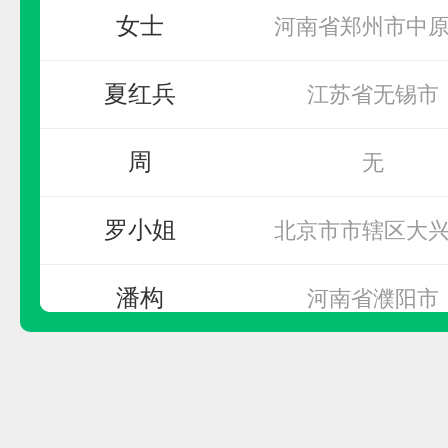
女士
预算参考：
10~20万元
河南省郑州市中
电话：
暂无
夏红兵
江苏省无锡市
申请加盟
周
无
罗小姐
北京市市辖区大
潘构
河南省濮阳市
潘构
河南省濮阳市
GD
杨
浙江省嘉兴市