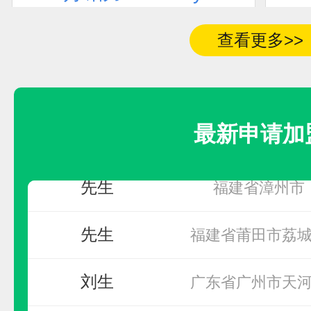
联系人
加盟地区
预算参考：
10~20万元
电话：
暂无
查看更多>>
青海省黄南藏族自
宋超
申请加盟
同仁市
先生
无
最新申请加
先生
福建省漳州市
先生
福建省莆田市荔
刘生
广东省广州市天
YATO易尔拓