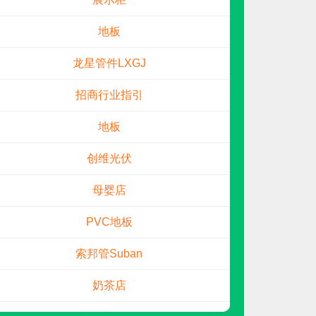
地板
龙星管件LXGJ
招商行业指引
地板
拓展伟业
预算参考：
20~40万元
创维光伏
电话：
暂无
申请加盟
母婴店
PVC地板
索邦管Suban
奶茶店
京能新能源