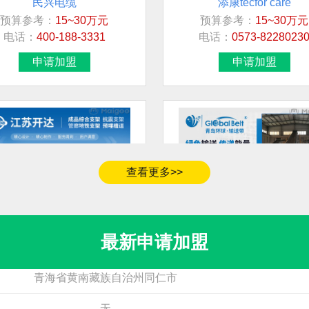
预算参考：
15~30万元
预算参考：
15~30万元
加盟地区
电话：
400-188-3331
电话：
0573-8228023
江西省鹰潭市
申请加盟
申请加盟
四川省
河南省商丘市永城市
广西
广西
查看更多>>
北京市市辖区海淀区
开利达KAILIDA
青岛环球Global Belt
预算参考：
10~50万元
预算参考：
10~20万元
河北省廊坊市广阳区
电话：
暂无
电话：
400-689-7689
最新申请加盟
申请加盟
申请加盟
青海省黄南藏族自治州同仁市
无