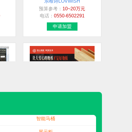
预算参考：
10~20万元
想加盟行业/品牌
0
电话：
0550-6502291
连锁超市
申请加盟
日用/生活品
民兴电缆
贵州白酒
白酒
地板
安心地板
预算参考：
40~70万元
装修公司
电话：
400-672-5818
申请加盟
智能马桶
展示柜