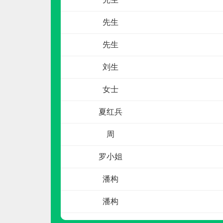
先生
先生
刘生
祥晨新材
女士
预算参考：
20~50万元
夏红兵
电话：
暂无
申请加盟
周
罗小姐
潘构
潘构
杨