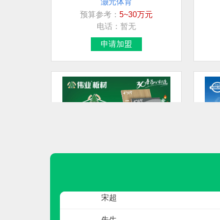
预算参考：
5~30万元
联系人
电话：
暂无
先生
申请加盟
卢先生
房
莫女士
莫女士
先生
伟业ENF板材
预算参考：
5~10万元
王
电话：
020-84900747
申请加盟
宋超
先生