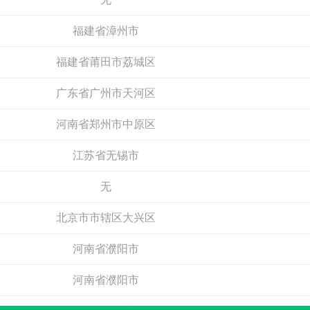
福建省漳州市
福建省莆田市荔城区
广东省广州市天河区
千达成装饰
河南省郑州市中原区
彬长电气
预算参考：
10~50万元
预算参考：
15~30万元
江苏省无锡市
电话：
暂无
电话：
暂无
申请加盟
申请加盟
无
北京市市辖区大兴区
河南省濮阳市
河南省濮阳市
浙江省嘉兴市