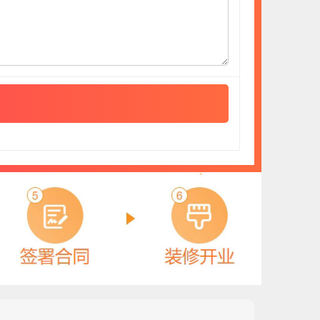
拓展伟业
预算参考：
20~40万元
电话：
暂无
申请加盟