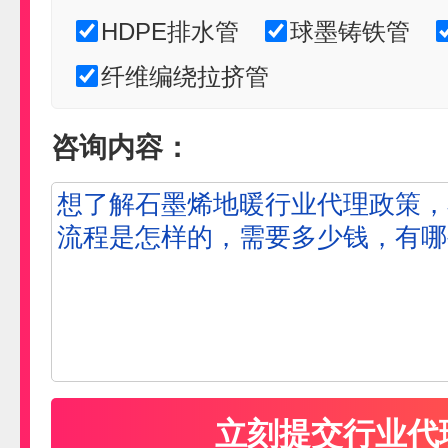
HDPE排水管
球墨铸铁管
纤维编绕拉挤管
咨询内容：