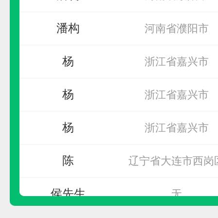
千达成装饰
潘构
河南省濮阳市
预算参考：
10~50万元
杨
浙江省嘉兴市
电话：
暂无
申请加盟
杨
浙江省嘉兴市
杨
浙江省嘉兴市
陈
辽宁省大连市西岗
侯先生
无
李女士
河南省周口市西华