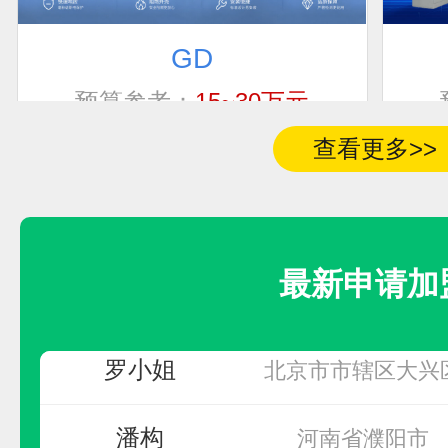
GD
联系人
加盟地区
预算参考：
15~30万元
电话：
400-881-9005
女士
查看更多>>
河南省郑州市中原
申请加盟
夏红兵
江苏省无锡市
最新申请加
周
无
罗小姐
北京市市辖区大兴
潘构
河南省濮阳市