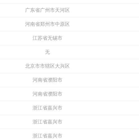
广东省广州市天河区
河南省郑州市中原区
江苏省无锡市
无
德励石
北京市市辖区大兴区
视界纵横SHIJIE
预算参考：
15~30万元
预算参考：
15~50万元
河南省濮阳市
电话：
暂无
电话：
暂无
申请加盟
申请加盟
河南省濮阳市
浙江省嘉兴市
浙江省嘉兴市
浙江省嘉兴市