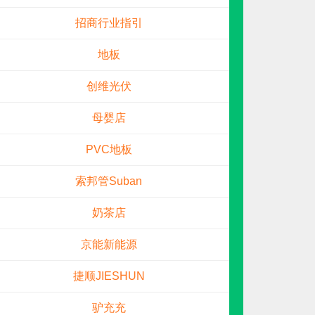
招商行业指引
地板
创维光伏
母婴店
PVC地板
冰尊BENSHION
预算参考：
15~30万元
索邦管Suban
电话：
4008-276-278
申请加盟
奶茶店
京能新能源
捷顺JIESHUN
驴充充