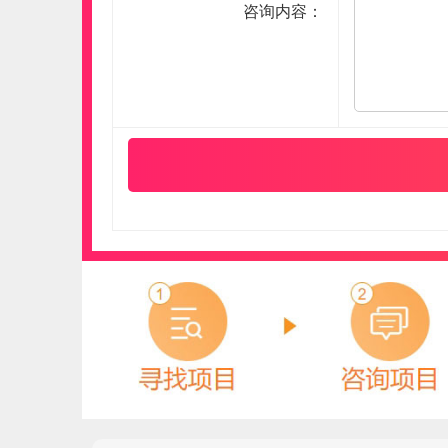
咨询内容：
如鱼得水高端窗帘
预算参考：
10~20万元
电话：
0571-87701111；4008-261-488
申请加盟