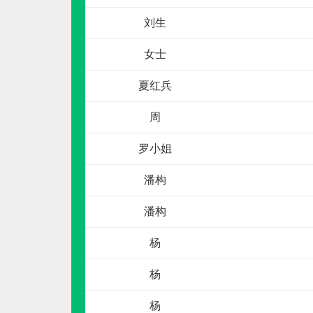
刘生
女士
夏红兵
周
如鱼得水高端窗帘
罗小姐
预算参考：
10~20万元
潘构
电话：
0571-87701111；4008-261-488
申请加盟
潘构
杨
杨
杨