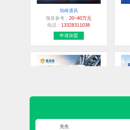
旭峰通风
预算参考：
20~40万元
联系人
电话：
13328311038
卢先生
申请加盟
房
莫女士
先生
宋超
先生
鑫淼盾
预算参考：
10~30万元
先生
电话：
19353453999
申请加盟
先生