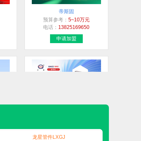
帝斯固
预算参考：
5~10万元
想加盟行业/品牌
电话：
13825169650
日用/生活品
申请加盟
民兴电缆
白酒
地板
智能马桶
展示柜
万泉WQ
元
预算参考：
15~30万元
地板
电话：
暂无
申请加盟
龙星管件LXGJ