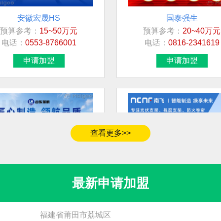
安徽宏晟HS
国泰强生
预算参考：
15~50万元
预算参考：
20~40万元
加盟地区
电话：
0553-8766001
电话：
0816-2341619
四川省
申请加盟
申请加盟
河南省商丘市永城市
广西
北京市市辖区海淀区
查看更多>>
青海省黄南藏族自治州同仁市
无
山东领航
南飞NCNF
预算参考：
20~40万元
预算参考：
10~1000万
最新申请加盟
福建省漳州市
电话：
暂无
电话：
暂无
申请加盟
申请加盟
福建省莆田市荔城区