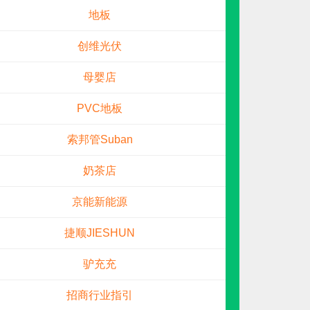
电话：
暂无
申请加盟
创维光伏
母婴店
PVC地板
索邦管Suban
奶茶店
京能新能源
久鹏恒业
预算参考：
15~30万元
捷顺JIESHUN
电话：
15631017111
申请加盟
驴充充
招商行业指引