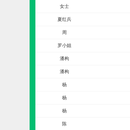
电话：
暂无
申请加盟
夏红兵
周
罗小姐
潘构
潘构
罗宾森LUOBINSEN
杨
预算参考：
15~30万元
杨
电话：
暂无
申请加盟
杨
陈