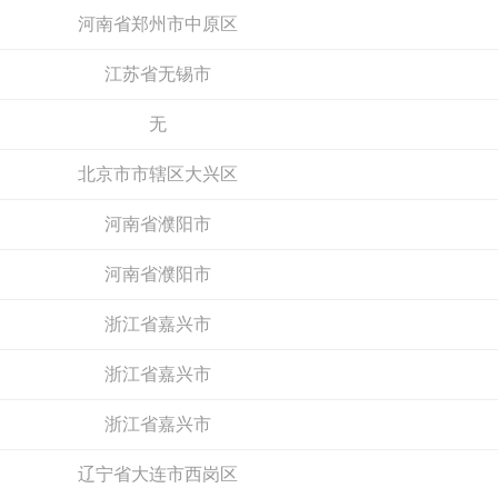
电话：
暂无
电话：
13505869898
申请加盟
申请加盟
江苏省无锡市
无
北京市市辖区大兴区
河南省濮阳市
河南省濮阳市
北鹏建材
浙江省嘉兴市
肯帝亚KENTIER
预算参考：
15~30万元
预算参考：
30~80万元
浙江省嘉兴市
电话：
暂无
电话：
4006-026-011
申请加盟
申请加盟
浙江省嘉兴市
辽宁省大连市西岗区