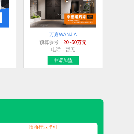
万嘉WANJIA
预算参考：
20~50万元
想加盟行业/品牌
电话：
暂无
地板
申请加盟
智能马桶
展示柜
地板
龙星管件LXGJ
招商行业指引
视界纵横SHIJIE
预算参考：
15~50万元
地板