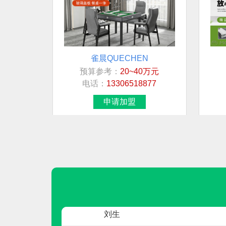
雀晨QUECHEN
预算参考：
20~40万元
联系人
电话：
13306518877
先生
申请加盟
宋超
先生
先生
先生
刘生
麦德威MDW
预算参考：
15~30万元
女士