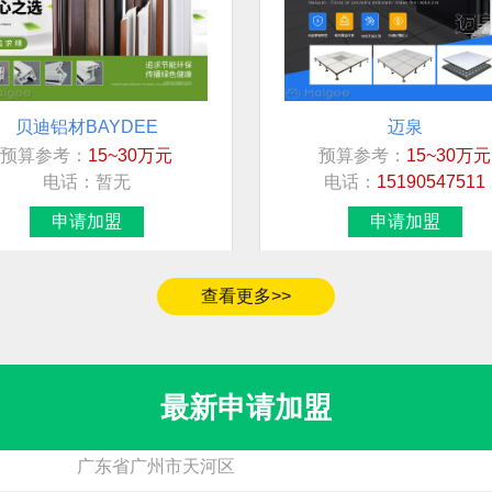
贝迪铝材BAYDEE
迈泉
预算参考：
15~30万元
预算参考：
15~30万元
加盟地区
电话：
暂无
电话：
15190547511
北京市市辖区海淀区
申请加盟
申请加盟
青海省黄南藏族自治州同仁市
无
查看更多>>
福建省漳州市
福建省莆田市荔城区
最新申请加盟
广东省广州市天河区
德励石
松乐SOLOR
预算参考：
15~30万元
预算参考：
15~20万元
河南省郑州市中原区