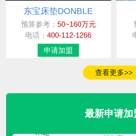
东宝床垫DONBLE
联系人
加盟地区
预算参考：
50~160万元
电话：
400-112-1266
卢先生
四川省
申请加盟
房
河南省商丘市永
查看更多>>
莫女士
广西
先生
北京市市辖区海
最新申请加
青海省黄南藏族自
宋超
同仁市