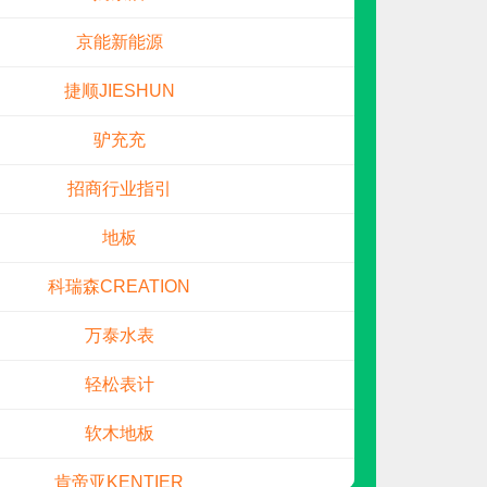
申请加盟
京能新能源
捷顺JIESHUN
驴充充
招商行业指引
地板
科瑞森CREATION
罗宾森LUOBINSEN
预算参考：
15~30万元
万泰水表
电话：
暂无
申请加盟
轻松表计
软木地板
肯帝亚KENTIER