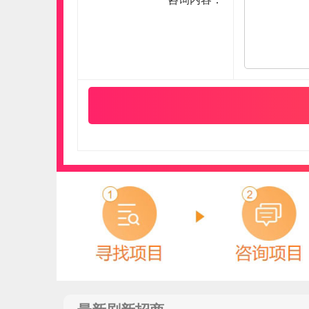
伟业ENF板材
预算参考：
5~10万元
电话：
020-84900747
申请加盟