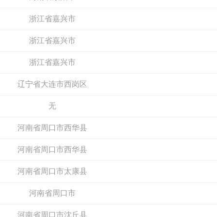
申请加盟
申请加盟
浙江省嘉兴市
浙江省嘉兴市
浙江省嘉兴市
辽宁省大连市西岗区
无
鹰豪YINGHAO
河南省周口市西华县
罗曼缔克瓷砖
预算参考：
5~20万元
预算参考：
5~50万元
河南省周口市西华县
电话：
暂无
电话：
暂无
申请加盟
申请加盟
河南省周口市太康县
河南省周口市
河南省周口市沈丘县