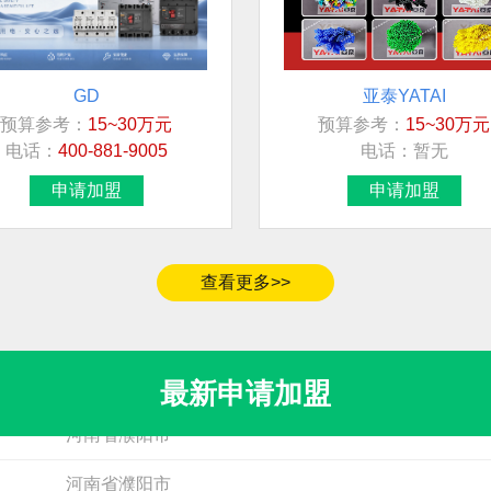
GD
亚泰YATAI
预算参考：
15~30万元
预算参考：
15~30万元
加盟地区
电话：
400-881-9005
电话：
暂无
福建省莆田市荔城区
申请加盟
申请加盟
河南省郑州市中原区
江苏省无锡市
查看更多>>
无
北京市市辖区大兴区
最新申请加盟
河南省濮阳市
雀晨QUECHEN
迈泉
预算参考：
20~40万元
预算参考：
15~30万元
河南省濮阳市
电话：
13306518877
电话：
15190547511