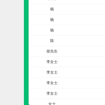
申请加盟
杨
杨
杨
陈
侯先生
伟业ENF板材
李女士
预算参考：
5~10万元
李女士
电话：
020-84900747
申请加盟
李女士
李女士
女士