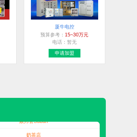
厦牛电控
预算参考：
15~30万元
想加盟行业/品牌
电话：
暂无
龙星管件LXGJ
申请加盟
地板
创维光伏
母婴店
PVC地板
索邦管Suban
万嘉WANJIA
预算参考：
20~50万元
奶茶店
电话：
暂无