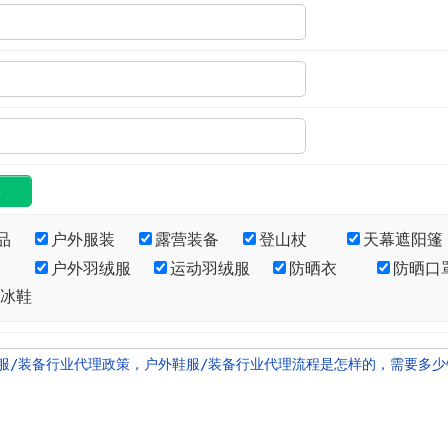
品
户外服装
露营装备
登山杖
天幕遮阳篷
户外羽绒服
运动羽绒服
防晒衣
防晒口
·冰鞋