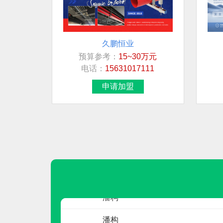
久鹏恒业
预算参考：
15~30万元
联系人
电话：
15631017111
先生
申请加盟
女士
夏红兵
周
罗小姐
潘构
曼卡特
预算参考：
10~200万元
潘构
电话：
400-894-5118