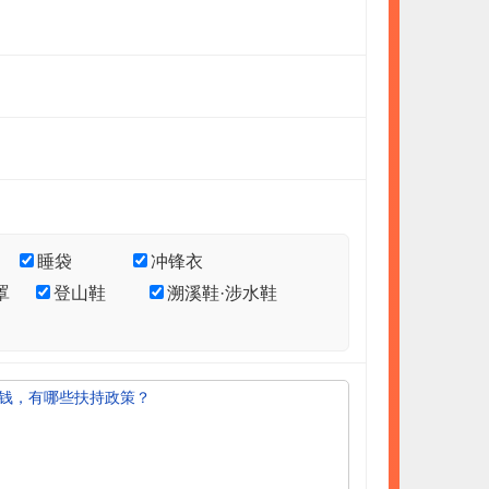
睡袋
冲锋衣
罩
登山鞋
溯溪鞋·涉水鞋