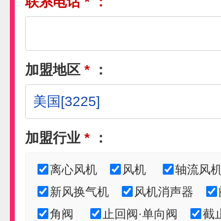
联系电话
*
：
加盟地区
*
：
加盟行业
*
：
离心风机
风机
轴流风
新风换气机
风机消声器
角阀
止回阀·单向阀
截