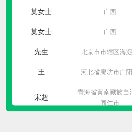
莫女士
广西
曼卡特
莫女士
广西
预算参考：
10~200万元
先生
北京市市辖区海
电话：
400-894-5118
申请加盟
王
河北省廊坊市广
青海省黄南藏族自
宋超
同仁市
先生
无