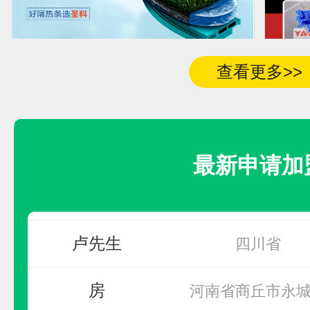
圣科
查看更多>>
联系人
加盟地区
预算参考：
15~30万元
电话：
暂无
张刚
甘肃省嘉峪关
申请加盟
最新申请加
先生
江西省鹰潭市
卢先生
四川省
房
河南省商丘市永